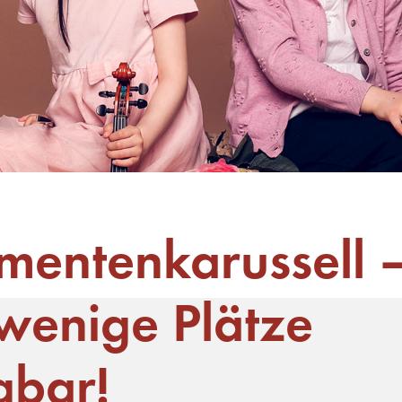
umentenkarussell 
wenige Plätze
gbar!